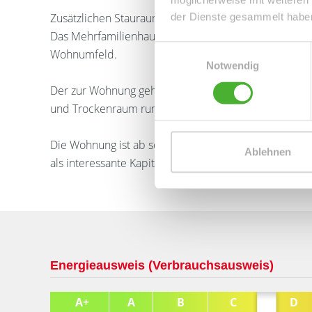
Zusätzlichen Stauraum bietet der vorhandene Keller, 
der Dienste gesammelt habe
Das Mehrfamilienhaus erstreckt sich über insgesamt 4
Einwilligungsauswahl
Wohnumfeld.
Notwendig
Der zur Wohnung gehörende TG-Stellplatz (Duplex) s
und Trockenraum runden das tolle Wohnungsangebo
Die Wohnung ist ab sofort verfügbar und eignet sich d
Ablehnen
als interessante Kapitalanlage im beliebten Speckgürt
Energieausweis (Verbrauchsausweis)