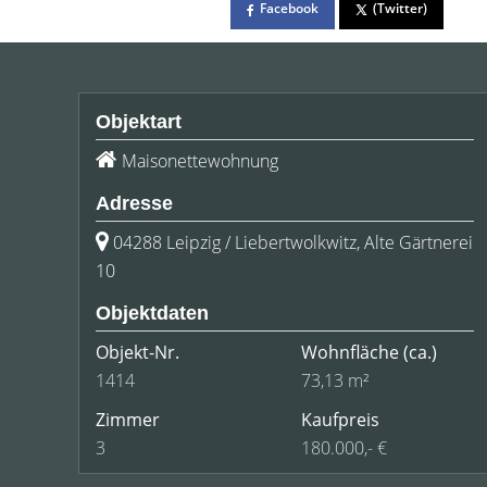
Facebook
(Twitter)
Objektart
Maisonettewohnung
Adresse
04288 Leipzig / Liebertwolkwitz, Alte Gärtnerei
10
Objektdaten
Objekt-Nr.
Wohnfläche
(ca.)
1414
73,13 m²
Zimmer
Kaufpreis
3
180.000,- €