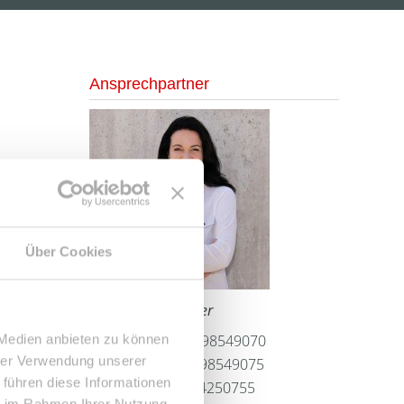
Ansprechpartner
Über Cookies
Frau Peggy Günther
Telefon: 004934298549070
 Medien anbieten zu können
hrer Verwendung unserer
Telefax: 004934298549075
 führen diese Informationen
Mobil: 004915254250755
ie im Rahmen Ihrer Nutzung