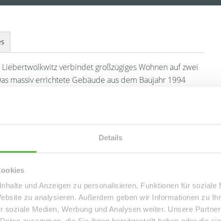
es
/ Liebertwolkwitz verbindet großzügiges Wohnen auf zwei
as massiv errichtete Gebäude aus dem Baujahr 1994
d und bietet mit ca. 73 m² Wohnfläche eine durchdachte
uchsvolle Eigennutzer.
ter 2 gut geschnittene Schlafzimmer sowie ein
Details
tehen klare Wohn- und Rückzugsbereiche, die ein
der Fläche ermöglichen. Laminat- und Fliesenböden
Cookies
nhalte und Anzeigen zu personalisieren, Funktionen für soziale
Ost- und Südausrichtung: ideal, um die Morgensonne zu
Website zu analysieren. Außerdem geben wir Informationen zu I
 zu erleben.
r soziale Medien, Werbung und Analysen weiter. Unsere Partner
 Daten zusammen, die Sie ihnen bereitgestellt haben oder die s