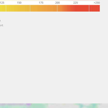
)
ert