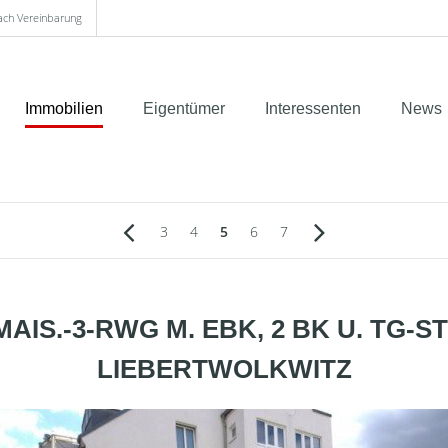
nach Vereinbarung
Immobilien
Eigentümer
Interessenten
News
3
4
5
6
7
IS.-3-RWG M. EBK, 2 BK U. TG-ST
LIEBERTWOLKWITZ