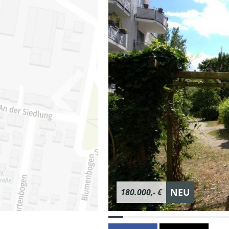
NEU
180.000,- €