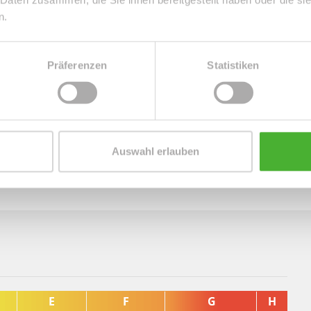
der die Alltagstauglichkeit der Immobilie deutlich erhöht.
n.
 Etagen und vermittelt ein gepflegtes, solides
Präferenzen
Statistiken
owie der sich im Kellerbereich befindliche Fahrradraum
t ab.
amit sowohl für Käufer mit langfristiger Planung als auch
Auswahl erlauben
el Leipzig-Liebertwolkwitz.