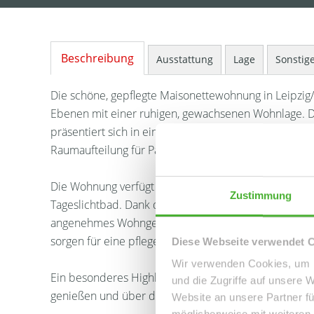
Beschreibung
Ausstattung
Lage
Sonstig
Die schöne, gepflegte Maisonettewohnung in Leipzig
Ebenen mit einer ruhigen, gewachsenen Wohnlage. D
präsentiert sich in einem sehr soliden Gesamtzustan
Raumaufteilung für Paare, kleine Familien oder anspr
Die Wohnung verfügt über insgesamt 3 Zimmer, darun
Zustimmung
Tageslichtbad. Dank der Maisonette-Aufteilung ents
angenehmes Wohngefühl und eine optimale Nutzung 
sorgen für eine pflegeleichte sowie zeitlose Optik.
Diese Webseite verwendet 
Wir verwenden Cookies, um I
Ein besonderes Highlight sind die zwei Balkone mit 
und die Zugriffe auf unsere 
genießen und über den Tag hinweg helle Wohnräume
Website an unsere Partner fü
möglicherweise mit weiteren