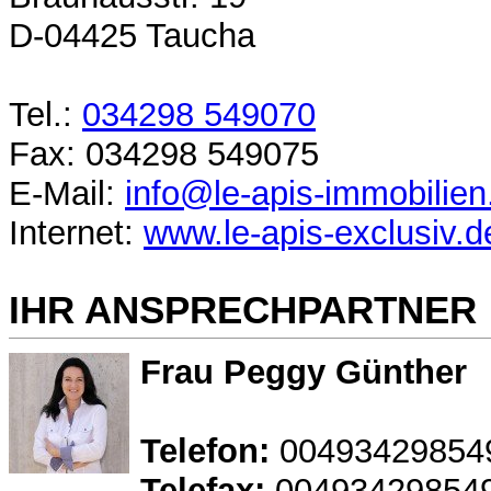
D-04425 Taucha
Tel.:
034298 549070
Fax: 034298 549075
E-Mail:
info@le-apis-immobilien
Internet:
www.le-apis-exclusiv.d
IHR ANSPRECHPARTNER
Frau Peggy Günther
Telefon:
00493429854
Telefax:
00493429854