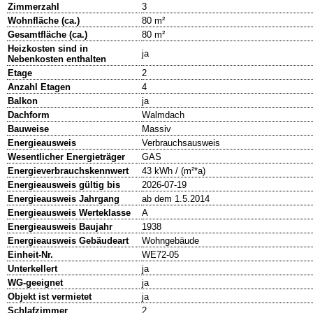
Zimmerzahl
3
Wohnfläche (ca.)
80 m²
Gesamtfläche (ca.)
80 m²
Heizkosten sind in
ja
Nebenkosten enthalten
Etage
2
Anzahl Etagen
4
Balkon
ja
Dachform
Walmdach
Bauweise
Massiv
Energieausweis
Verbrauchsausweis
Wesentlicher Energieträger
GAS
Energieverbrauchskennwert
43 kWh / (m²*a)
Energieausweis gültig bis
2026-07-19
Energieausweis Jahrgang
ab dem 1.5.2014
Energieausweis Werteklasse
A
Energieausweis Baujahr
1938
Energieausweis Gebäudeart
Wohngebäude
Einheit-Nr.
WE72-05
Unterkellert
ja
WG-geeignet
ja
Objekt ist vermietet
ja
Schlafzimmer
2