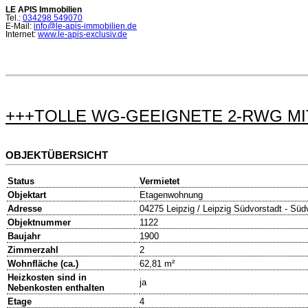
LE APIS Immobilien
Tel.:
034298 549070
E-Mail:
info@le-apis-immobilien.de
Internet:
www.le-apis-exclusiv.de
+++TOLLE WG-GEEIGNETE 2-RWG MI
OBJEKTÜBERSICHT
Status
Vermietet
Objektart
Etagenwohnung
Adresse
04275 Leipzig / Leipzig Südvorstadt - Süd
Objektnummer
1122
Baujahr
1900
Zimmerzahl
2
Wohnfläche (ca.)
62,81 m²
Heizkosten sind in
ja
Nebenkosten enthalten
Etage
4