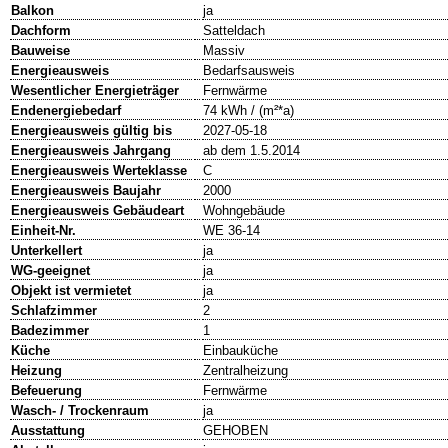
Balkon
ja
Dachform
Satteldach
Bauweise
Massiv
Energieausweis
Bedarfsausweis
Wesentlicher Energieträger
Fernwärme
Endenergiebedarf
74 kWh / (m²*a)
Energieausweis gültig bis
2027-05-18
Energieausweis Jahrgang
ab dem 1.5.2014
Energieausweis Werteklasse
C
Energieausweis Baujahr
2000
Energieausweis Gebäudeart
Wohngebäude
Einheit-Nr.
WE 36-14
Unterkellert
ja
WG-geeignet
ja
Objekt ist vermietet
ja
Schlafzimmer
2
Badezimmer
1
Küche
Einbauküche
Heizung
Zentralheizung
Befeuerung
Fernwärme
Wasch- / Trockenraum
ja
Ausstattung
GEHOBEN