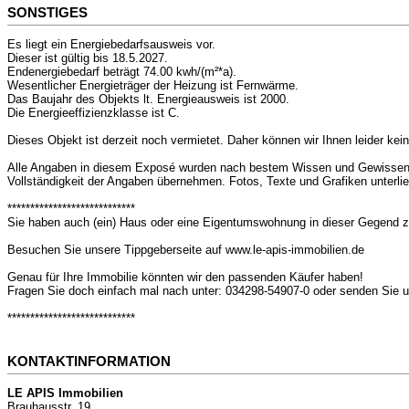
SONSTIGES
Es liegt ein Energiebedarfsausweis vor.
Dieser ist gültig bis 18.5.2027.
Endenergiebedarf beträgt 74.00 kwh/(m²*a).
Wesentlicher Energieträger der Heizung ist Fernwärme.
Das Baujahr des Objekts lt. Energieausweis ist 2000.
Die Energieeffizienzklasse ist C.
Dieses Objekt ist derzeit noch vermietet. Daher können wir Ihnen leider keine
Alle Angaben in diesem Exposé wurden nach bestem Wissen und Gewissen d
Vollständigkeit der Angaben übernehmen. Fotos, Texte und Grafiken unterl
****************************
Sie haben auch (ein) Haus oder eine Eigentumswohnung in dieser Gegend 
Besuchen Sie unsere Tippgeberseite auf www.le-apis-immobilien.de
Genau für Ihre Immobilie könnten wir den passenden Käufer haben!
Fragen Sie doch einfach mal nach unter: 034298-54907-0 oder senden Sie u
****************************
KONTAKTINFORMATION
LE APIS Immobilien
Brauhausstr. 19