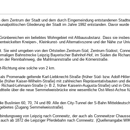
hen dem Zentrum der Stadt und dem durch Eingemeindung entstandenen Stadtteil
munalpolitischen Gliederung der Stadt im Jahre 1992 entstanden. Davor wurde
Grünbereichen ein beliebtes Wohngebiet mit Altbausubstanz. Dass sie insbe
e entwickelten Kneipen-, Kleinkunst- und Alternativszene und der Nähe zur Univ
rnt. Sie wird umgeben von den Ortsteilen Zentrum-Süd, Zentrum-Südost, Conn
 ehemaligen Bahnstrecke Leipzig Bayerischer Bahnhof-Hof, im Süden die Rich
rden der Rennbahnweg, die Mahlmannstraße und die Körnerstraße.
-Richtung eine solche von 2 km.
als Promenade geltende Karl-Liebknecht-Straße (früher Süd- bzw. Adolf-Hitler
ße (früher Kaiser-Wilhelm-Straße) mit zahlreichen Repräsentativbauten und di
Richard-Lehmann-Straße (= B 2, früher Kaiserin-Augusta-Straße) und in Ortst
Stadtteile über die neue Semmelweisbrücke eine wesentliche Ost-West-Achse f
ie Buslinien 60, 70, 74 und 89. Alle den City-Tunnel der S-Bahn Mitteldeutsch
sgebietes (Zugang Semmelweisstraße).
Verbindungsweg von Leipzig nach Connewitz, der auch als Connewitzer Chauss
 fuhr auch ab 1872 die Leipziger Pferdebahn nach Connewitz. (Quellenangabe:W