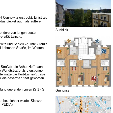
 Connewitz erstreckt. Er ist als
 das Gebiet auch als äußere
Ausblick
sondere von jungen Leuten
ersität Leipzig.
ewitz und Schleußig. Ihre Grenze
ard-Lehmann-Straße, im Westen
-Straße), die Arthur-Hoffmann-
e Wundtstraße als vierspuriger
eilmitte die Kurt-Eisner-Straße
ür die gesamte Stadt geworden
land querenden Linien (S 1 - S
Grundriss
ee bezeichnet wurde. Sie war
IKIPEDIA)