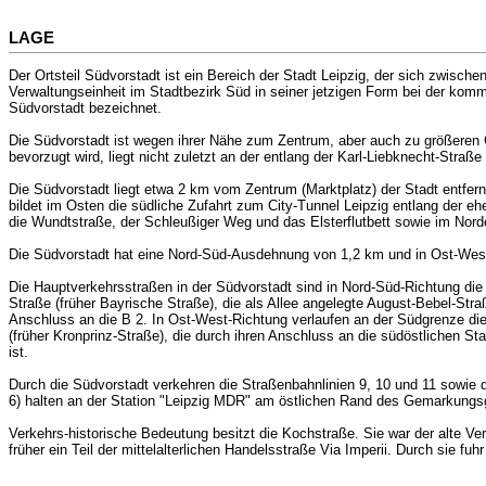
LAGE
Der Ortsteil Südvorstadt ist ein Bereich der Stadt Leipzig, der sich zwisc
Verwaltungseinheit im Stadtbezirk Süd in seiner jetzigen Form bei der kom
Südvorstadt bezeichnet.
Die Südvorstadt ist wegen ihrer Nähe zum Zentrum, aber auch zu größeren 
bevorzugt wird, liegt nicht zuletzt an der entlang der Karl-Liebknecht-Straß
Die Südvorstadt liegt etwa 2 km vom Zentrum (Marktplatz) der Stadt entfe
bildet im Osten die südliche Zufahrt zum City-Tunnel Leipzig entlang der
die Wundtstraße, der Schleußiger Weg und das Elsterflutbett sowie im No
Die Südvorstadt hat eine Nord-Süd-Ausdehnung von 1,2 km und in Ost-West
Die Hauptverkehrsstraßen in der Südvorstadt sind in Nord-Süd-Richtung die 
Straße (früher Bayrische Straße), die als Allee angelegte August-Bebel-Stra
Anschluss an die B 2. In Ost-West-Richtung verlaufen an der Südgrenze die 
(früher Kronprinz-Straße), die durch ihren Anschluss an die südöstlichen 
ist.
Durch die Südvorstadt verkehren die Straßenbahnlinien 9, 10 und 11 sowie d
6) halten an der Station "Leipzig MDR" am östlichen Rand des Gemarkung
Verkehrs-historische Bedeutung besitzt die Kochstraße. Sie war der alte 
früher ein Teil der mittelalterlichen Handelsstraße Via Imperii. Durch sie