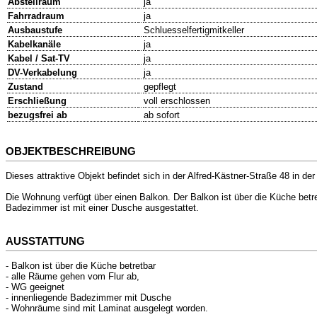
Abstellraum
ja
Fahrradraum
ja
Ausbaustufe
Schluesselfertigmitkeller
Kabelkanäle
ja
Kabel / Sat-TV
ja
DV-Verkabelung
ja
Zustand
gepflegt
Erschließung
voll erschlossen
bezugsfrei ab
ab sofort
OBJEKTBESCHREIBUNG
Dieses attraktive Objekt befindet sich in der Alfred-Kästner-Straße 48 in de
Die Wohnung verfügt über einen Balkon. Der Balkon ist über die Küche bet
Badezimmer ist mit einer Dusche ausgestattet.
AUSSTATTUNG
- Balkon ist über die Küche betretbar
- alle Räume gehen vom Flur ab,
- WG geeignet
- innenliegende Badezimmer mit Dusche
- Wohnräume sind mit Laminat ausgelegt worden.