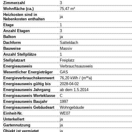
Zimmerzahl
3
Wohnfläche (ca.)
75,47 m²
Heizkosten sind in
ja
Nebenkosten enthalten
Etage
1
Anzahl Etagen
3
Balkon
ja
Dachform
Satteldach
Bauweise
Massiv
Anzahl Stellplätze
1
Stellplatzart
Freiplatz
Energieausweis
Verbrauchsausweis
Wesentlicher Energieträger
GAS
Energieverbrauchskennwert
76,20 kWh / (m²*a)
Energieausweis gültig bis
2028-04-02
Energieausweis Jahrgang
ab dem 1.5.2014
Energieausweis Werteklasse
C
Energieausweis Baujahr
1997
Energieausweis Gebäudeart
Wohngebäude
Einheit-Nr.
WE07
Unterkellert
ja
Gartennutzung
ja
Objekt ist vermietet
ja